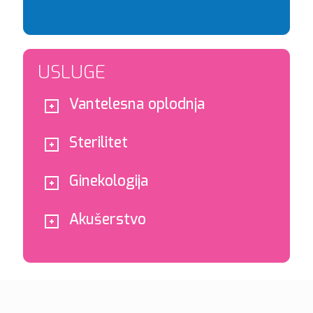
USLUGE
Vantelesna oplodnja
Sterilitet
Ginekologija
Akušerstvo