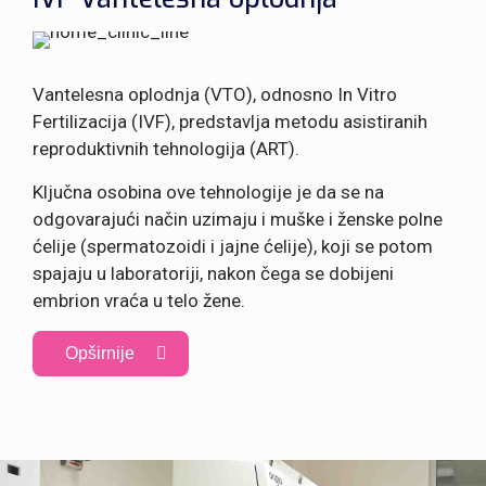
Vantelesna oplodnja (VTO), odnosno In Vitro
Fertilizacija (IVF), predstavlja metodu asistiranih
reproduktivnih tehnologija (ART).
Ključna osobina ove tehnologije je da se na
odgovarajući način uzimaju i muške i ženske polne
ćelije (spermatozoidi i jajne ćelije), koji se potom
spajaju u laboratoriji, nakon čega se dobijeni
embrion vraća u telo žene.
Opširnije