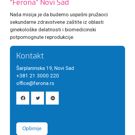
“Ferona” Novi Sad
Naša misija je da budemo uspešni pružaoci
sekundarne zdravstvene zaštite iz oblasti
ginekološke delatnosti i biomedicinski
potpomognute reprodukcije.
Kontakt
Šarplaninska 19, Novi Sad
+381 21 3000 220
office@ferona.rs
Opširnije