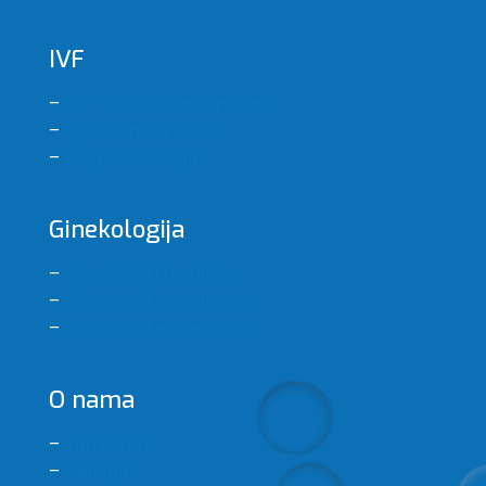
IVF
–
IVF – vantelesna oplodnja
–
Ključ uspeha u VTO
–
Krioprezervacija
Ginekologija
–
Ginekološki pregledi
–
Ginekološka oboljenja
–
Ginekološke operacije
O nama
–
Tim Ferona
–
Galerija