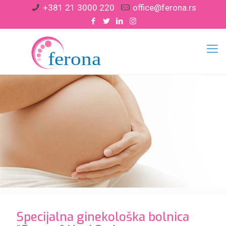
+381 21 3000 220
office@ferona.rs
Specijalna ginekološka bolnica