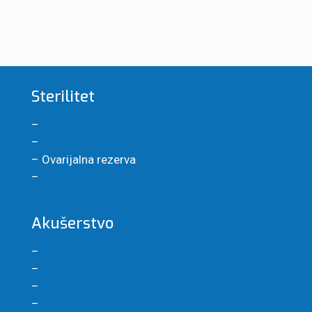
Sterilitet
–
Sterilitet – infertilitet
–
Dijagnostika
– Ovarijalna rezerva
–
Lečenje steriliteta
Akušerstvo
–
Redovni pregledi
–
Gentska ispitivanja ploda
–
Patološka stanja
–
Porođaj