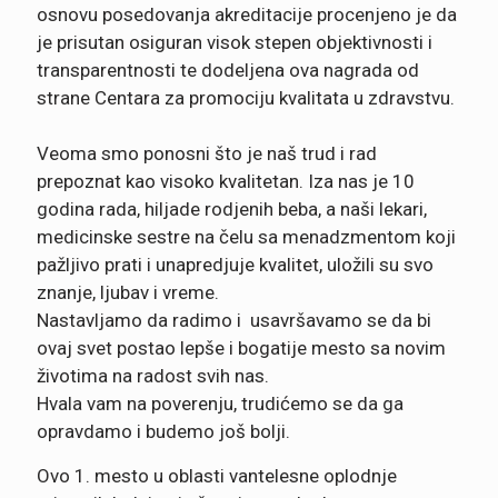
osnovu posedovanja akreditacije procenjeno je da
je prisutan osiguran visok stepen objektivnosti i
transparentnosti te dodeljena ova nagrada od
strane Centara za promociju kvalitata u zdravstvu.
Veoma smo ponosni što je naš trud i rad
prepoznat kao visoko kvalitetan. Iza nas je 10
godina rada, hiljade rodjenih beba, a naši lekari,
medicinske sestre na čelu sa menadzmentom koji
pažljivo prati i unapredjuje kvalitet, uložili su svo
znanje, ljubav i vreme.
Nastavljamo da radimo i usavršavamo se da bi
ovaj svet postao lepše i bogatije mesto sa novim
životima na radost svih nas.
Hvala vam na poverenju, trudićemo se da ga
opravdamo i budemo još bolji.
Ovo 1. mesto u oblasti vantelesne oplodnje