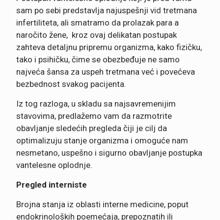
sam po sebi predstavlja najuspešnji vid tretmana
infertiliteta, ali smatramo da prolazak para a
naročito žene, kroz ovaj delikatan postupak
zahteva detaljnu pripremu organizma, kako fizičku,
tako i psihičku, čime se obezbeđuje ne samo
najveća šansa za uspeh tretmana već i povećeva
bezbednost svakog pacijenta.
Iz tog razloga, u skladu sa najsavremenijim
stavovima, predlažemo vam da razmotrite
obavljanje sledećih pregleda čiji je cilj da
optimalizuju stanje organizma i omoguće nam
nesmetano, uspešno i sigurno obavljanje postupka
vantelesne oplodnje.
Pregled interniste
Brojna stanja iz oblasti interne medicine, poput
endokrinoloških poemećaja, prepoznatih ili