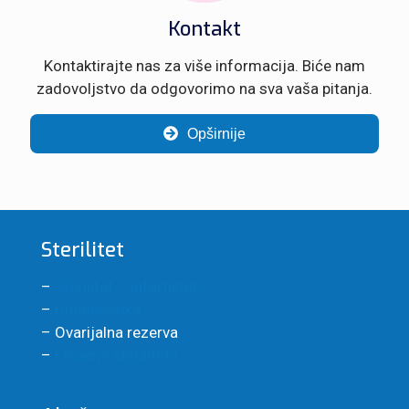
Kontakt
Kontaktirajte nas za više informacija. Biće nam
zadovoljstvo da odgovorimo na sva vaša pitanja.
Opširnije
Sterilitet
–
Sterilitet – infertilitet
–
Dijagnostika
– Ovarijalna rezerva
–
Lečenje steriliteta