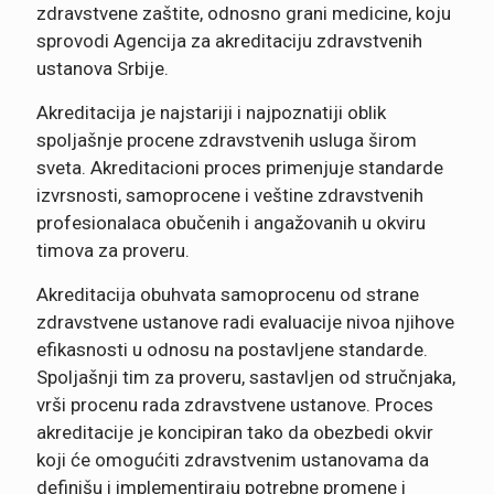
zdravstvene zaštite, odnosno grani medicine, koju
sprovodi Agencija za akreditaciju zdravstvenih
ustanova Srbije.
Akreditacija je najstariji i najpoznatiji oblik
spoljašnje procene zdravstvenih usluga širom
sveta. Akreditacioni proces primenjuje standarde
izvrsnosti, samoprocene i veštine zdravstvenih
profesionalaca obučenih i angažovanih u okviru
timova za proveru.
Akreditacija obuhvata samoprocenu od strane
zdravstvene ustanove radi evaluacije nivoa njihove
efikasnosti u odnosu na postavljene standarde.
Spoljašnji tim za proveru, sastavljen od stručnjaka,
vrši procenu rada zdravstvene ustanove. Proces
akreditacije je koncipiran tako da obezbedi okvir
koji će omogućiti zdravstvenim ustanovama da
definišu i implementiraju potrebne promene i