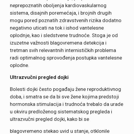
neprepoznatih oboljenja kardiovaskularnog
sistema, disajnih poremećaja, i brojnih drugih
mogu pored poznatih zdravstvenih rizika dodatno
negativno uticati na tok i ishod vantelesne
oplodnje, kao i sledstvene trudnoće. Stoga je od
izuzetne važnosti blagovremena detekcija i
tretman svih relevantnih internističkih problema
radi optimalnog sprovođenja postupka vantelesne
oplodne.
Ultrazvučni pregled dojki
Bolesti dojki često pogađaju žene reproduktivnog
doba, i smatra se da bi sve žene kojima predstoji
hormonska stimulacija i trudnoća trebalo da urade
u okviru predloženog sistematskog pregleda i
ultrazvučni pregled dojki, kako bi se
blagovremeno stekao uvid u stanje, otklonile