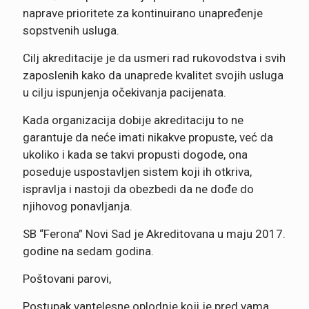
naprave prioritete za kontinuirano unapređenje
sopstvenih usluga.
Cilj akreditacije je da usmeri rad rukovodstva i svih
zaposlenih kako da unaprede kvalitet svojih usluga
u cilju ispunjenja očekivanja pacijenata.
Kada organizacija dobije akreditaciju to ne
garantuje da neće imati nikakve propuste, već da
ukoliko i kada se takvi propusti dogode, ona
poseduje uspostavljen sistem koji ih otkriva,
ispravlja i nastoji da obezbedi da ne dođe do
njihovog ponavljanja.
SB “Ferona” Novi Sad je Akreditovana u maju 2017.
godine na sedam godina.
Poštovani parovi,
Postupak vantelesne oplodnje koji je pred vama