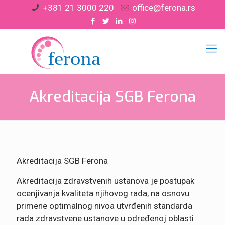
+381 21 3000 220
office@ferona.rs
Akreditacija SGB Ferona
Akreditacija SGB Ferona
Akreditacija zdravstvenih ustanova je postupak
ocenjivanja kvaliteta njihovog rada, na osnovu
primene optimalnog nivoa utvrđenih standarda
rada zdravstvene ustanove u određenoj oblasti