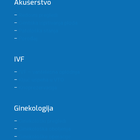
Akušerstvo
–
Redovni pregledi
–
Gentska ispitivanja ploda
–
Patološka stanja
–
Porođaj
IVF
–
IVF – vantelesna oplodnja
–
Ključ uspeha u VTO
–
Krioprezervacija
Ginekologija
–
Ginekološki pregledi
–
Ginekološka oboljenja
–
Ginekološke operacije