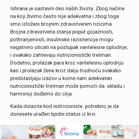
Ishrana je sastavni deo naših života. Zbog načina
na koji živimo često nije adekvatna i zbog toga
smo izloženi brojnim zdravstvenim rizicima.
Brojna zdravstvena stanja poput gojaznosti,
pothranjenosti, insulinske rezistencije mogu
negativno uticati na postupak vantelesne oplodnje,
i svakako zahtevaju nutricionistički tretman.
Dodatno, prolazak para kroz vantelesnu oplodnju
kao i prolazak žene kroz dalju trudnoću svakako
predstavljaju izazov u kome nam adekvatan
nutricionistički tretman može pomoći da skladu i
harmoniji dođemo do cilja.
Kada dolazite kod nutricioniste potrebno je da
donesete urađen lipidni status iz krvi.