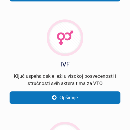
IVF
Ključ uspeha dakle leži u visokoj posvećenosti i
stručnosti svih aktera tima za VTO
Opširnije