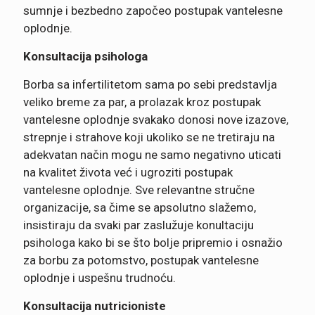
sumnje i bezbedno započeo postupak vantelesne
oplodnje.
Konsultacija psihologa
Borba sa infertilitetom sama po sebi predstavlja
veliko breme za par, a prolazak kroz postupak
vantelesne oplodnje svakako donosi nove izazove,
strepnje i strahove koji ukoliko se ne tretiraju na
adekvatan način mogu ne samo negativno uticati
na kvalitet života već i ugroziti postupak
vantelesne oplodnje. Sve relevantne stručne
organizacije, sa čime se apsolutno slažemo,
insistiraju da svaki par zaslužuje konultaciju
psihologa kako bi se što bolje pripremio i osnažio
za borbu za potomstvo, postupak vantelesne
oplodnje i uspešnu trudnoću.
Konsultacija nutricioniste