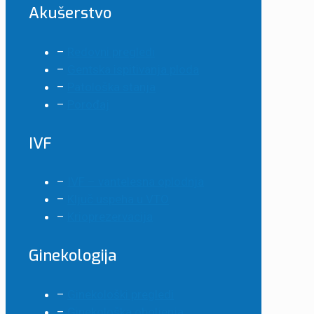
Akušerstvo
–
Redovni pregledi
–
Gentska ispitivanja ploda
–
Patološka stanja
–
Porođaj
IVF
–
IVF – vantelesna oplodnja
–
Ključ uspeha u VTO
–
Krioprezervacija
Ginekologija
–
Ginekološki pregledi
–
Ginekološka oboljenja