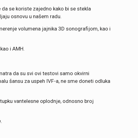
 da se koriste zajedno kako bi se stekla
vljaju osnovu u našem radu.
), merenje volumena jajnika 3D sonografijom, kao i
 kao i AMH.
smatra da su svi ovi testovi samo okvirni
 malu šansu za uspeh IVF-a, ne sme doneti odluka
ostupku vantelesne oplodnje, odnosno broj
.