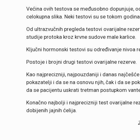
Većina ovih testova se međusobno dopunjuje, odre
celokupna slika. Neki testovi su se tokom godina
Od ultrazvučnih pregleda testovi ovarijalne rezer
studije protoka kroz krvne sudove male karlice.
Ključni hormonski testovi su određivanje nivoa r
Postoje i brojni drugi testovi ovarijalne rezerve.
Kao najprecizniji, najpouzdaniji i danas najčešće 
pokazatelji i da se na osnovu njih, čak i da se 
da se pacijentu uskrati tretman postupkom vant
Konačno najbolji i najprecizniji test ovarijalne
dobijenih jajnih ćelija.