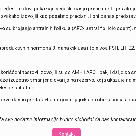
đeni testovi pokazuju veću ili manju preciznost i pravilo je
 svakako izdvojili kao posebno precizni, i oni danas predsta
ve su brojanje antralnih folikula (AFC- antral follicle count
eproduktivnih hormona 3. dana ciklusa i to nivoa FSH, LH, E2,
korišćeni testovi izdvojili su se AMH i AFC. Ipak, i dalje se 
pokaže izuzetno smanjena ovarijalna rezerva, koja ukazuje na
elesne oplodnje.
 rezerve danas predstavlja odgovor jajnika na stimulaciju u p
Za sve dodatne informacije budite slobodni da nas kontaktirate
Kontakt