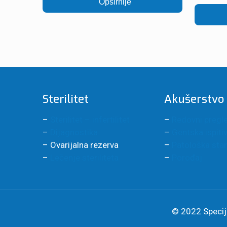
Opširnije
Sterilitet
Akušerstvo
–
Sterilitet – infertilitet
–
Redovni pregl
–
Dijagnostika
–
Gentska ispiti
– Ovarijalna rezerva
–
Patološka sta
–
Lečenje steriliteta
–
Porođaj
© 2022 Specija