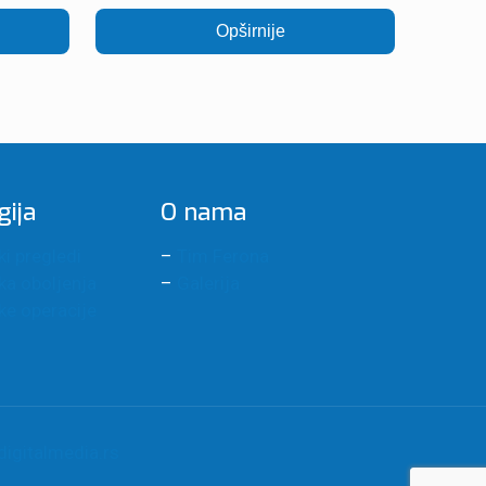
Opširnije
gija
O nama
i pregledi
–
Tim Ferona
ka oboljenja
–
Galerija
ke operacije
 digitalmedia.rs