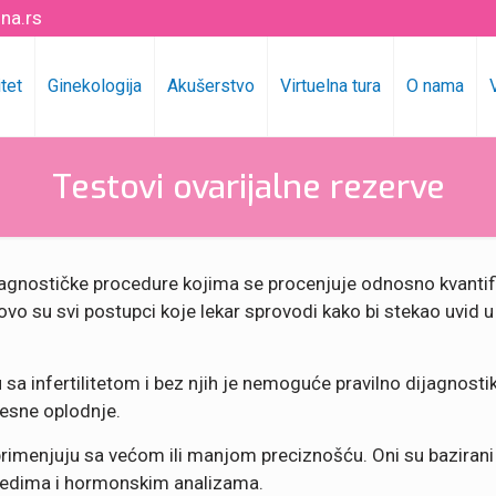
na.rs
itet
Ginekologija
Akušerstvo
Virtuelna tura
O nama
Testovi ovarijalne rezerve
jagnostičke procedure kojima se procenjuje odnosno kvantif
o su svi postupci koje lekar sprovodi kako bi stekao uvid u st
sa infertilitetom i bez njih je nemoguće pravilno dijagnostiko
lesne oplodnje.
e primenjuju sa većom ili manjom preciznošću. Oni su bazira
gledima i hormonskim analizama.