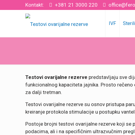
Kontakt:
+381 21 3000 220
office@fero
IVF
Steril
Testovi ovarijalne rezerve
predstavljaju sve di
funkcionalnog kapaciteta jajnika. Prosto rečeno ov
za dalji tretman.
Testovi ovarijalne rezerve su osnov pristupa paru 
kreiranje protokola stimulacije u postupku vante
Postoje brojni testovi ovarijalne rezerve koji s
podacima, ali i na specifičnim ultrazvučnim pre