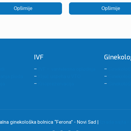
Opširnije
Opširnije
IVF
Ginekolo
edi
–
IVF – vantelesna oplodnja
–
Ginekološk
vanja ploda
–
Ključ uspeha u VTO
–
Ginekološ
nja
–
Krioprezervacija
–
Ginekološ
lna ginekološka bolnica “Ferona” - Novi Sad |
Izrada sajta -