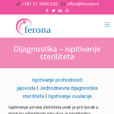
+381 21 3000 220
office@ferona.rs
Dijagnostika – ispitivanje
steriliteta
Ispitivanje prohodnosti
jajovoda
|
Jednodnevna dijagnostika
steriliteta
|
Ispitivanje ovulacije
Ispitivanje uzroka steriliteta uvek je prvi korak u
pristupu infertilnom paru koji je neophodno