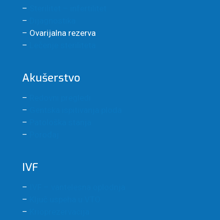
–
Sterilitet – infertilitet
–
Dijagnostika
– Ovarijalna rezerva
–
Lečenje steriliteta
Akušerstvo
–
Redovni pregledi
–
Gentska ispitivanja ploda
–
Patološka stanja
–
Porođaj
IVF
–
IVF – vantelesna oplodnja
–
Ključ uspeha u VTO
–
Krioprezervacija