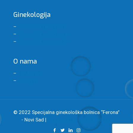
Ginekologija
–
Ginekološki pregledi
–
Ginekološka oboljenja
–
Ginekološke operacije
O nama
–
Tim Ferona
–
Galerija
© 2022 Specijalna ginekološka bolnica “Ferona”
- Novi Sad |
Izrada sajta - digitalmedia.rs